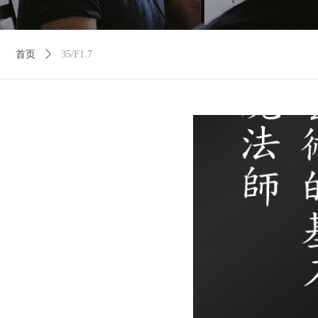
首页
ꄲ
35/F1.7