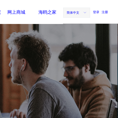
院
网上商城
海鸥之家
登录
注册
简体中文
ꀅ