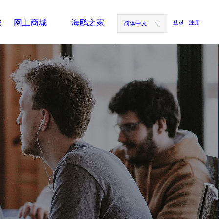
院
网上商城
海鸥之家
登录
注册
简体中文
ꀅ