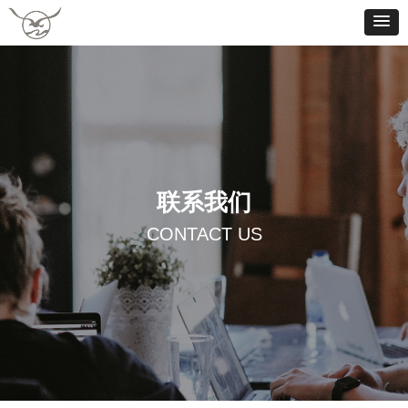
联系我们
CONTACT US