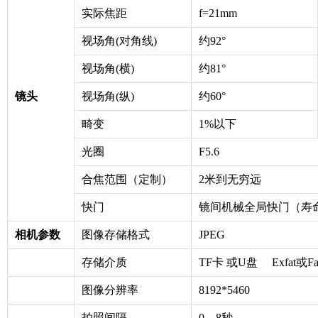
实际焦距
f=21mm
视场角(对角线)
约92°
视场角(横)
约81°
镜头
视场角(纵)
约60°
畸变
1%以下
光圈
F5.6
合焦范围（定制）
2米到无穷远
快门
镜间机械全局快门（寿命
相机参数
图像存储格式
JPEG
存储介质
TF卡 或U盘 Exfat或
图像分辨率
8192*5460
拍照间隔
0．8秒