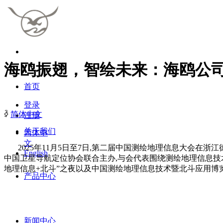
海鸥振翅，智绘未来：海鸥公
首页
登录
ꀅ
简体中文
注册
关于我们
简体中
文
2025年11月5日至7日,第二届中国测绘地理信息大会在浙
English
中国卫星导航定位协会联合主办,与会代表围绕测绘地理信息技
地理信息+北斗”之夜以及中国测绘地理信息技术暨北斗应用博
产品中心
新闻中心